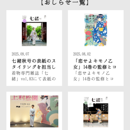
おしらせ一覧
2025.09.07
2025.08.02
七緒秋号の表紙のス
「恋せよキモノ乙
タイリングを担当し
女」14巻の監修とコ
ました。
ラムの執筆を担当し
着物専門雑誌「七
「恋せよキモノ乙
緒」vol.83にて表紙の
女」14巻の監修とコ
ました。
スタイリングを担当
ラムの執筆を担当し
しました。
ました。