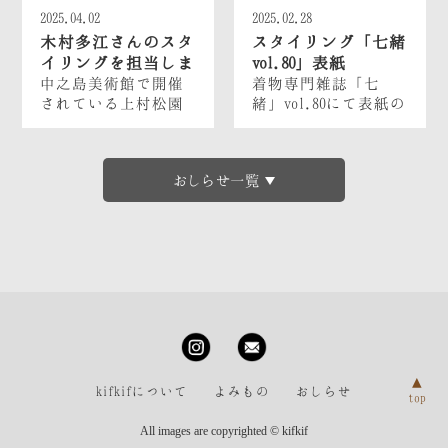
2025.04.02
2025.02.28
木村多江さんのスタ
スタイリング「七緒
イリングを担当しま
vol.80」表紙
した。
中之島美術館で開催
着物専門雑誌「七
されている上村松園
緒」vol.80にて表紙の
展の内覧会に出席さ
スタイリングを担当
れた木村多江さんの
しました。
スタイリングと着付
おしらせ一覧
を担当させていただ
きました。
▲
kifkifについて
よみもの
おしらせ
top
All images are copyrighted © kifkif