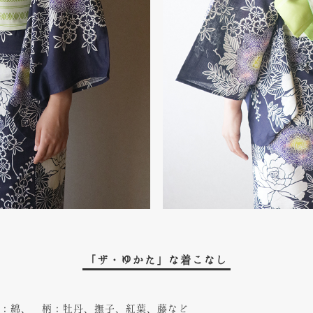
「ザ・ゆかた」な着こなし
：綿、 柄：牡丹、撫子、紅葉、藤など