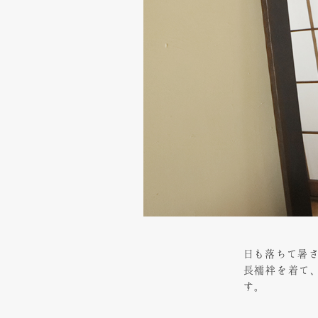
日も落ちて暑
長襦袢を着て
す。