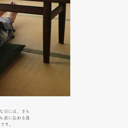
な日には、さら
ら直に伝わる畳
しです。