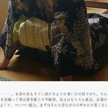
い・・・。お茶の氷もすぐに溶けるような暑い日の昼下がり。そん
衣を羽織って帯は博多献上の半幅帯、足元はもちろん素足。足裏か
よくて、ついつい脱力。まずはそんな昔ながらのゆかたの着こな