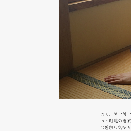
あぁ、暑い暑
っと紺地の浴
の感触も気持ち